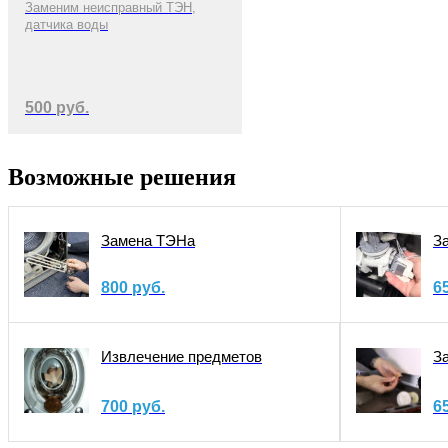
Заменим неисправный ТЭН,
датчика воды
500 руб.
Возможные решения
Замена ТЭНа
З
800 руб.
6
Извлечение предметов
З
700 руб.
6