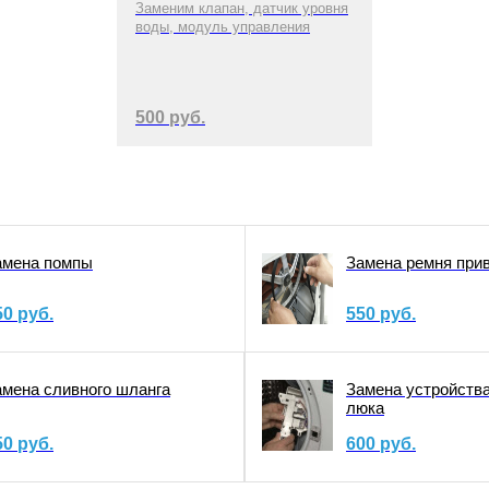
Заменим клапан, датчик уровня
воды, модуль управления
500 руб.
амена помпы
Замена ремня при
50 руб.
550 руб.
амена сливного шланга
Замена устройств
люка
50 руб.
600 руб.