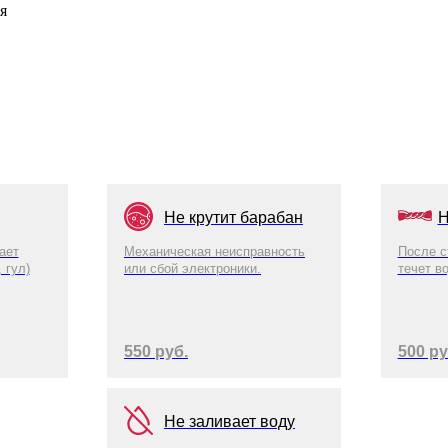
я
Не крутит барабан
Н
ает
Механическая неисправность
После с
 гул)
или сбой электроники.
течет в
550 руб.
500 ру
Не заливает воду