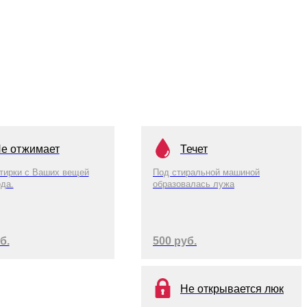
е отжимает
Течет
тирки с Ваших вещей
Под стиральной машиной
ода.
образовалась лужа
б.
500 руб.
Не открывается люк