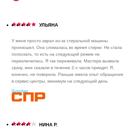
УЛЬЯНА
У меня просто аврал из-за стиральной машины
произошел. Она сломалась во время стирки. Не стала
полоскать, то есть на следующий режим не
переключилась. Я так переживала. Мастера вызвала
сразу, мне сказали в течение 2-х часов приедет. Я,
конечно, не поверила. Раньше имела опыт обращения
в сервис-центры, минимум на следующий день
приезжали. А тут уже через полтора часа приехал
Подробнее
специалист. Помог открыть люк, я убрала белье. И
потом отремонтировал электронный модуль, там какие-
то контакты сгорели. В общем, быстро и главное
качественно. Огромное спасибо!
Рекомендую!
НИНА Р.