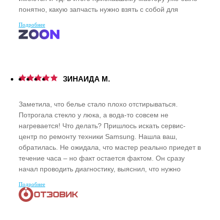
понятно, какую запчасть нужно взять с собой для
ремонта. Отремонтировали все быстро.
Подробнее
ЗИНАИДА М.
Заметила, что белье стало плохо отстирываться.
Потрогала стекло у люка, а вода-то совсем не
нагревается! Что делать? Пришлось искать сервис-
центр по ремонту техники Samsung. Нашла ваш,
обратилась. Не ожидала, что мастер реально приедет в
течение часа – но факт остается фактом. Он сразу
начал проводить диагностику, выяснил, что нужно
заменить ТЭН. Впрочем, нагреватель был у него с
Подробнее
собой и он все быстро поменял. Так что я надолго без
стиральной машинки не осталась. Да еще и гарантию
на услуги дали.