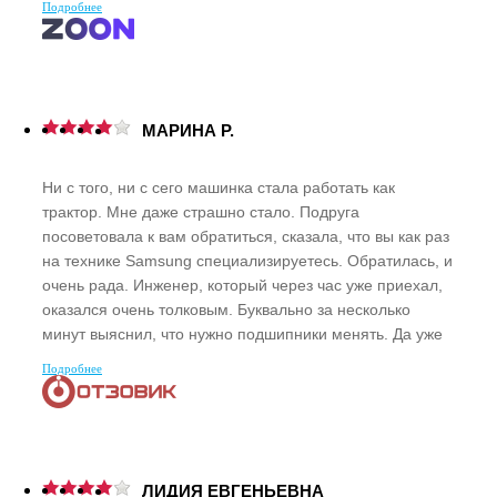
Подробнее
должен работать хороший сервис.
МАРИНА Р.
Ни с того, ни с сего машинка стала работать как
трактор. Мне даже страшно стало. Подруга
посоветовала к вам обратиться, сказала, что вы как раз
на технике Samsung специализируетесь. Обратилась, и
очень рада. Инженер, который через час уже приехал,
оказался очень толковым. Буквально за несколько
минут выяснил, что нужно подшипники менять. Да уже
и захватил их с собой. На работы, конечно, побольше
Подробнее
времени ушло. Но с другой стороны, все-таки корпус
машинки разбирать нужно. Абсолютно все устроило.
ЛИДИЯ ЕВГЕНЬЕВНА